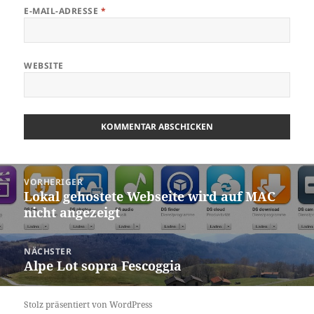
E-MAIL-ADRESSE
*
WEBSITE
Beitragsnavigation
VORHERIGER
Lokal gehostete Webseite wird auf MAC
Vorheriger
nicht angezeigt
Beitrag:
NÄCHSTER
Alpe Lot sopra Fescoggia
Nächster
Beitrag:
Stolz präsentiert von WordPress