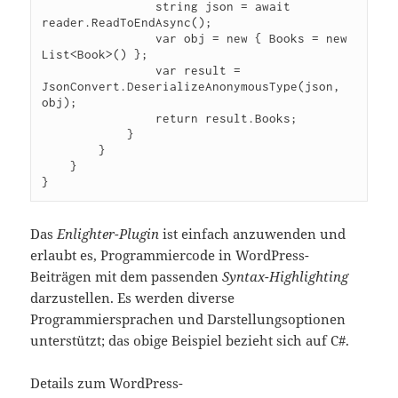
                string json = await 
reader.ReadToEndAsync();

                var obj = new { Books = new 
List<Book>() };

                var result = 
JsonConvert.DeserializeAnonymousType(json, 
obj);

                return result.Books;

            }

        }

    }

}
Das
Enlighter-Plugin
ist einfach anzuwenden und
erlaubt es, Programmiercode in WordPress-
Beiträgen mit dem passenden
Syntax-Highlighting
darzustellen. Es werden diverse
Programmiersprachen und Darstellungsoptionen
unterstützt; das obige Beispiel bezieht sich auf C#.
Details zum WordPress-