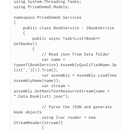
using System.Threading.Tasks;

using PrismDemoD.Models;

namespace PrismDemoD.Services

{

    public class BookService : IBookService

    {

        public async Task<List<Book>> 
GetBooks()

        {

            // Read json from Data folder

            var name = 
typeof(BookService).AssemblyQualifiedName.Sp
lit(',')[1].Trim();

            var assembly = Assembly.Load(new 
AssemblyName(name));

            var stream = 
assembly.GetManifestResourceStream(name + 
".Data.Booklist1.json");

            // Parse the JSON and generate 
book objects

            using (var reader = new 
StreamReader(stream))

            {
