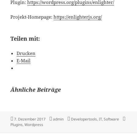
Plugin:
https://wordpress.org/plugins/enlighter/
Projekt-Homepage:
https://enlighterjs.org/
Teilen mit:
Drucken
E-Mail
Ähnliche Beiträge
Veröffentlicht
Autor
Kategorien
Schla
7. Dezember 2017
admin
Developertools
,
IT
,
Software
am
Plugins
,
Wordpress