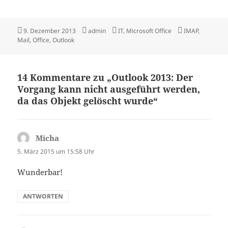
Veröffentlicht
Autor
Kategorien
Schlagwörter
9. Dezember 2013
admin
IT
,
Microsoft Office
IMAP
,
am
Mail
,
Office
,
Outlook
14 Kommentare zu „Outlook 2013: Der
Vorgang kann nicht ausgeführt werden,
da das Objekt gelöscht wurde“
Micha
sagt:
5. März 2015 um 15:58 Uhr
Wunderbar!
ANTWORTEN