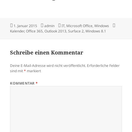
Veröffentlicht
Autor
Kategorien
Schlagwö
1. Januar 2015
admin
IT
,
Microsoft Office
,
Windows
am
Kalender
,
Office 365
,
Outlook 2013
,
Surface 2
,
Windows 8.1
Schreibe einen Kommentar
Deine E-Mail-Adresse wird nicht veröffentlicht.
Erforderliche Felder
sind mit
*
markiert
KOMMENTAR
*