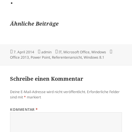
Ähnliche Beiträge
Veröffentlicht
Autor
Kategorien
Schlagwört
7. April 2014
admin
IT
,
Microsoft Office
,
Windows
am
Office 2013
,
Power Point
,
Referentenansicht
,
Windows 8.1
Schreibe einen Kommentar
Deine E-Mail-Adresse wird nicht veröffentlicht.
Erforderliche Felder
sind mit
*
markiert
KOMMENTAR
*