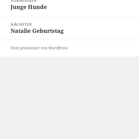
VORHERIGER
Junge Hunde
Vorheriger
Beitrag:
NÄCHSTER
Natalie Geburtstag
Nächster
Beitrag:
Stolz präsentiert von WordPress