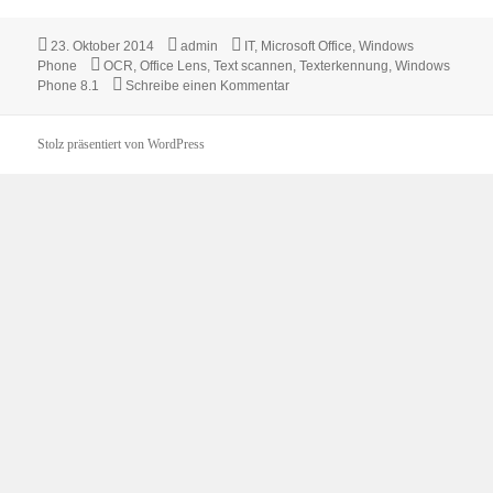
Veröffentlicht
Autor
Kategorien
23. Oktober 2014
admin
IT
,
Microsoft Office
,
Windows
am
Schlagwörter
Phone
OCR
,
Office Lens
,
Text scannen
,
Texterkennung
,
Windows
zu Text scannen mit Office Lens
Phone 8.1
Schreibe einen Kommentar
Stolz präsentiert von WordPress