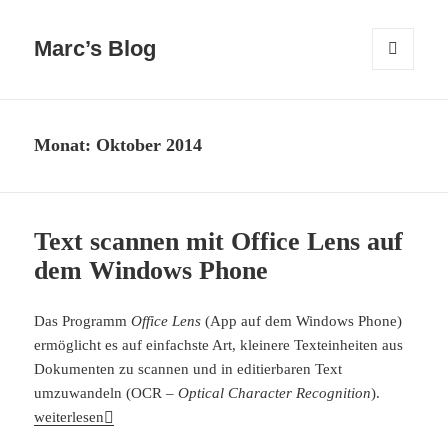
Marc’s Blog
MENÜ
UND
WIDGETS
Monat:
Oktober 2014
Text scannen mit Office Lens auf
dem Windows Phone
Das Programm
Office Lens
(App auf dem Windows Phone)
ermöglicht es auf einfachste Art, kleinere Texteinheiten aus
Dokumenten zu scannen und in editierbaren Text
umzuwandeln (OCR –
Optical Character Recognition
).
Text scannen mit Office Lens auf dem Windows Phone
weiterlesen