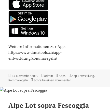
Weitere Informationen zur App:
https://www.dimatools.ch/app-
entwicklung/kommaregeln/
Veröffentlicht
Autor
Kategorien
Schlagwörter
13. November 2019
admin
Apps
App-Entwicklung
,
am
zu Update Kommaregeln De
Kommaregeln
Schreibe einen Kommentar
Alpe Lot sopra Fescoggia