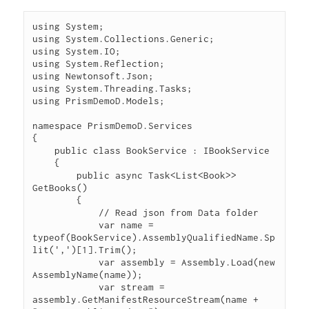
using System;

using System.Collections.Generic;

using System.IO;

using System.Reflection;

using Newtonsoft.Json;

using System.Threading.Tasks;

using PrismDemoD.Models;

namespace PrismDemoD.Services

{

    public class BookService : IBookService

    {

        public async Task<List<Book>> 
GetBooks()

        {

            // Read json from Data folder

            var name = 
typeof(BookService).AssemblyQualifiedName.Sp
lit(',')[1].Trim();

            var assembly = Assembly.Load(new 
AssemblyName(name));

            var stream = 
assembly.GetManifestResourceStream(name + 