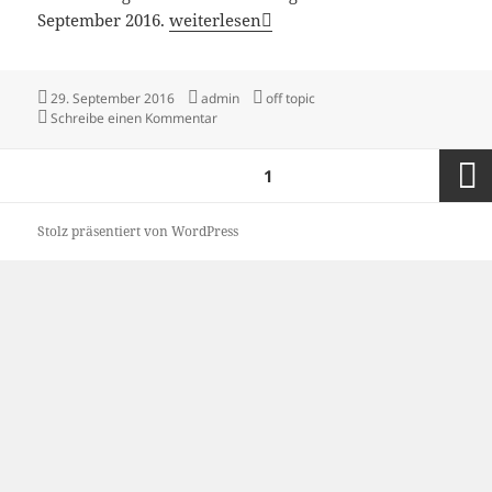
Rigi-Hochfluh
September 2016.
weiterlesen
Veröffentlicht
Autor
Kategorien
29. September 2016
admin
off topic
am
zu Rigi-Hochfluh
Schreibe einen Kommentar
Seitennummerierung
SEITE
1
der
Beiträge
Nächst
Stolz präsentiert von WordPress
Seite