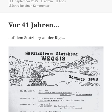
Veröffentlicht
Autor
Kategorien
1. September 2025
admin
Apps
am
zu „Kommaregeln“ nur noch bis Ende 2025
Schreibe einen Kommentar
Vor 41 Jahren…
auf dem Stutzberg an der Rigi…