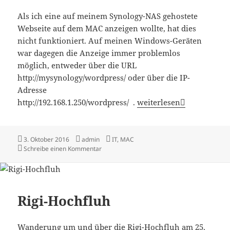
Als ich eine auf meinem Synology-NAS gehostete
Webseite auf dem MAC anzeigen wollte, hat dies
nicht funktioniert. Auf meinen Windows-Geräten
war dagegen die Anzeige immer problemlos
möglich, entweder über die URL
http://mysynology/wordpress/ oder über die IP-
Adresse
Lokal gehostete Webseite
http://192.168.1.250/wordpress/ .
weiterlesen
Veröffentlicht
Autor
Kategorien
3. Oktober 2016
admin
IT
,
MAC
am
zu Lokal gehostete Webseite wird auf MAC ni
Schreibe einen Kommentar
Rigi-Hochfluh
Wanderung um und über die Rigi-Hochfluh am 25.