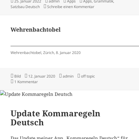
Veröffentlicht
Autor
Kategorien
Schlagwörter
25. Januar 2022
admin
Apps
Apps
,
Grammatik
,
am
zu Update 2.0 Kommareg
Satzbau Deutsch
Schreibe einen Kommentar
Wehrenbachtobel
Wehrenbachtobel, Zürich, 8. Januar 2020
Format
Veröffentlicht
Autor
Kategorien
Bild
12. Januar 2020
admin
off topic
am
zu Wehrenbachtobel
1 Kommentar
Update Kommaregeln
Deutsch
Das Update meiner App „Kommaregeln Deutsch“ für