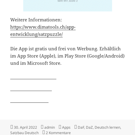
Weitere Informationen:
https://www.dimatools.ch/app-
entwicklung/satzpuzzle/
Die App ist gratis und frei von Werbung. Erhältlich
im App Store (Apple), im Play Store (Google/Android)
und im Microsoft Store.
Veröffentlicht
Autor
Kategorien
Schlagwörter
30. April 2022
admin
Apps
DaF
,
DaZ
,
Deutsch lernen
,
am
zu Neue App: Satzpuzzle Deutsch
Satzbau Deutsch
2 Kommentare