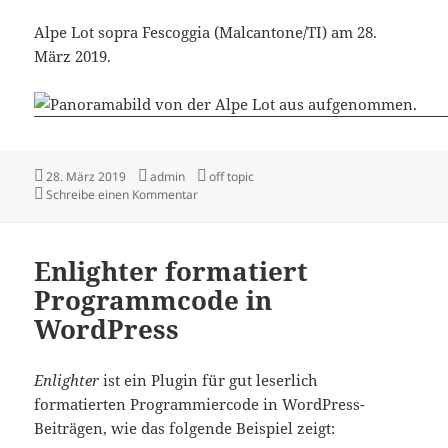
Alpe Lot sopra Fescoggia (Malcantone/TI) am 28.
März 2019.
Veröffentlicht
Autor
Kategorien
28. März 2019
admin
off topic
am
zu Alpe Lot sopra Fescoggia
Schreibe einen Kommentar
Enlighter formatiert
Programmcode in
WordPress
Enlighter
ist ein Plugin für gut leserlich
formatierten Programmiercode in WordPress-
Beiträgen, wie das folgende Beispiel zeigt: