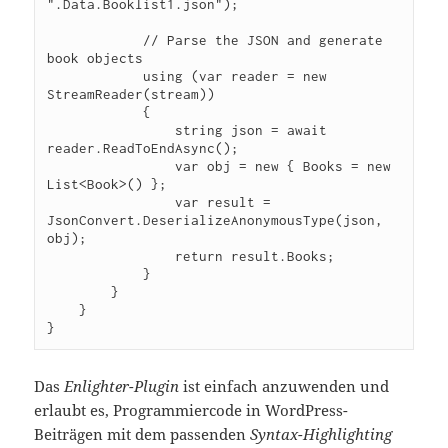
".Data.Booklist1.json");

            // Parse the JSON and generate 
book objects

            using (var reader = new 
StreamReader(stream))

            {

                string json = await 
reader.ReadToEndAsync();

                var obj = new { Books = new 
List<Book>() };

                var result = 
JsonConvert.DeserializeAnonymousType(json, 
obj);

                return result.Books;

            }

        }

    }

}
Das
Enlighter-Plugin
ist einfach anzuwenden und
erlaubt es, Programmiercode in WordPress-
Beiträgen mit dem passenden
Syntax-Highlighting