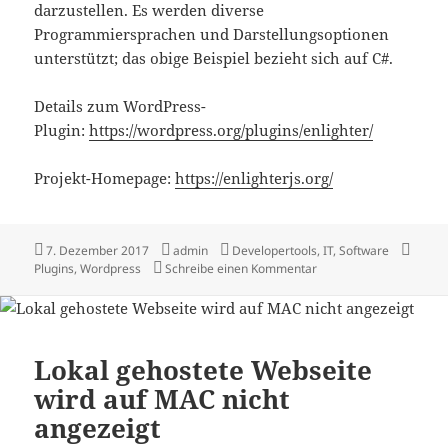
darzustellen. Es werden diverse
Programmiersprachen und Darstellungsoptionen
unterstützt; das obige Beispiel bezieht sich auf C#.
Details zum WordPress-
Plugin:
https://wordpress.org/plugins/enlighter/
Projekt-Homepage:
https://enlighterjs.org/
Veröffentlicht
Autor
Kategorien
Schla
7. Dezember 2017
admin
Developertools
,
IT
,
Software
am
zu Enlighter formatie
Plugins
,
Wordpress
Schreibe einen Kommentar
Lokal gehostete Webseite
wird auf MAC nicht
angezeigt