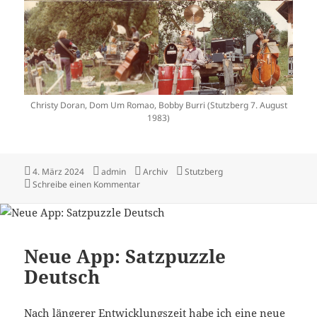
Christy Doran, Dom Um Romao, Bobby Burri (Stutzberg 7. August
1983)
Veröffentlicht
Autor
Kategorien
Schlagwörter
4. März 2024
admin
Archiv
Stutzberg
am
zu Vor 41 Jahren…
Schreibe einen Kommentar
Neue App: Satzpuzzle
Deutsch
Nach längerer Entwicklungszeit habe ich eine neue