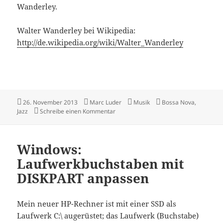
Wanderley.
Walter Wanderley bei Wikipedia:
http://de.wikipedia.org/wiki/Walter_Wanderley
Veröffentlicht
Autor
Kategorien
Schlagwörter
26. November 2013
Marc Luder
Musik
Bossa Nova
,
am
zu Walter Wanderley: Cried, Cried
Jazz
Schreibe einen Kommentar
Windows:
Laufwerkbuchstaben mit
DISKPART anpassen
Mein neuer HP-Rechner ist mit einer SSD als
Laufwerk C:\ augerüstet; das Laufwerk (Buchstabe)