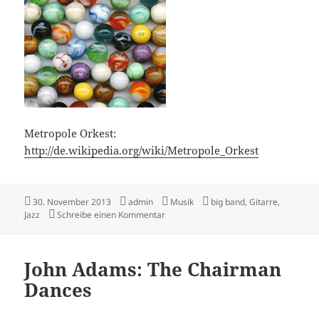
Metropole Orkest:
http://de.wikipedia.org/wiki/Metropole_Orkest
Veröffentlicht
Autor
Kategorien
Schlagwörter
30. November 2013
admin
Musik
big band
,
Gitarre
,
am
zu John Scofield & Metropole Orchestr
Jazz
Schreibe einen Kommentar
John Adams: The Chairman
Dances