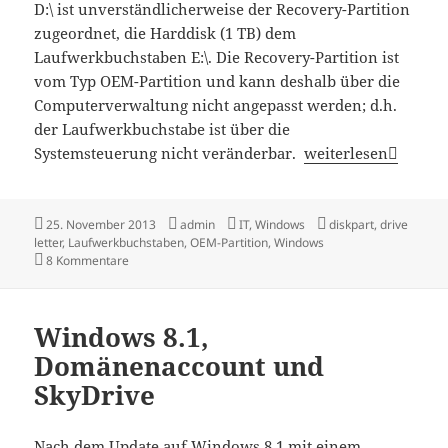
D:\ ist unverständlicherweise der Recovery-Partition
zugeordnet, die Harddisk (1 TB) dem
Laufwerkbuchstaben E:\. Die Recovery-Partition ist
vom Typ OEM-Partition und kann deshalb über die
Computerverwaltung nicht angepasst werden; d.h.
der Laufwerkbuchstabe ist über die
Windows: Laufwerk
Systemsteuerung nicht veränderbar.
weiterlesen
Veröffentlicht
Autor
Kategorien
Schlagwörter
25. November 2013
admin
IT
,
Windows
diskpart
,
drive
am
letter
,
Laufwerkbuchstaben
,
OEM-Partition
,
Windows
zu Windows: Laufwerkbuchstaben mit DISKPART anpasse
8 Kommentare
Windows 8.1,
Domänenaccount und
SkyDrive
Nach dem Update auf Windows 8.1 mit einem