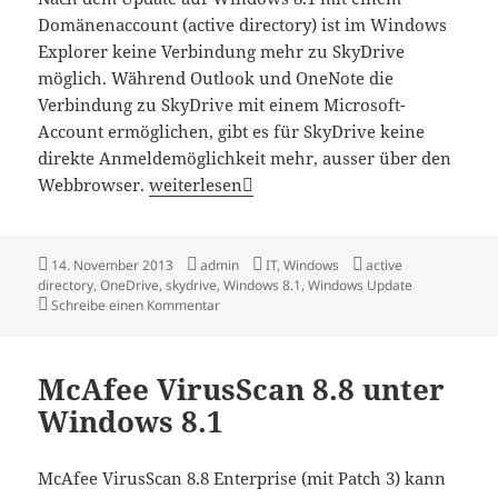
Domänenaccount (active directory) ist im Windows
Explorer keine Verbindung mehr zu SkyDrive
möglich. Während Outlook und OneNote die
Verbindung zu SkyDrive mit einem Microsoft-
Account ermöglichen, gibt es für SkyDrive keine
direkte Anmeldemöglichkeit mehr, ausser über den
Windows 8.1, Domänenaccount und SkyDri
Webbrowser.
weiterlesen
Veröffentlicht
Autor
Kategorien
Schlagwörter
14. November 2013
admin
IT
,
Windows
active
am
directory
,
OneDrive
,
skydrive
,
Windows 8.1
,
Windows Update
zu Windows 8.1, Domänenaccount und SkyDr
Schreibe einen Kommentar
McAfee VirusScan 8.8 unter
Windows 8.1
McAfee VirusScan 8.8 Enterprise (mit Patch 3) kann