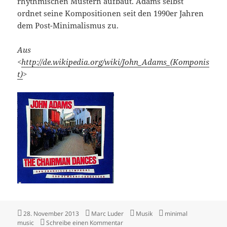
rhythmischen Mustern aufbaut. Adams selbst
ordnet seine Kompositionen seit den 1990er Jahren
dem Post-Minimalismus zu.
Aus
<
http://de.wikipedia.org/wiki/John_Adams_(Komponis
t)
>
Veröffentlicht
Autor
Kategorien
Schlagwörter
28. November 2013
Marc Luder
Musik
minimal
am
zu John Adams: The Chairman Danc
music
Schreibe einen Kommentar