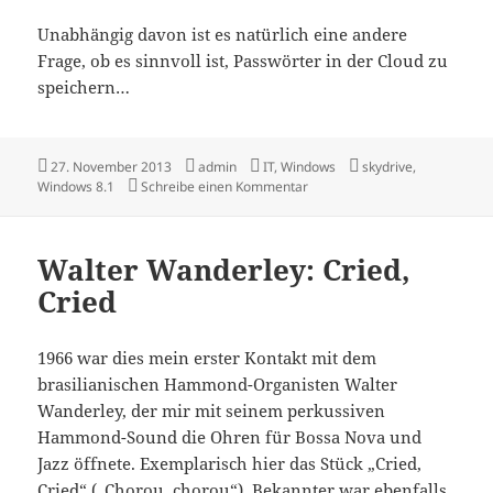
Unabhängig davon ist es natürlich eine andere
Frage, ob es sinnvoll ist, Passwörter in der Cloud zu
speichern…
Veröffentlicht
Autor
Kategorien
Schlagwörter
27. November 2013
admin
IT
,
Windows
skydrive
,
am
zu KeePass und SkyDrive
Windows 8.1
Schreibe einen Kommentar
Walter Wanderley: Cried,
Cried
1966 war dies mein erster Kontakt mit dem
brasilianischen Hammond-Organisten Walter
Wanderley, der mir mit seinem perkussiven
Hammond-Sound die Ohren für Bossa Nova und
Jazz öffnete. Exemplarisch hier das Stück „Cried,
Cried“ („Chorou, chorou“). Bekannter war ebenfalls