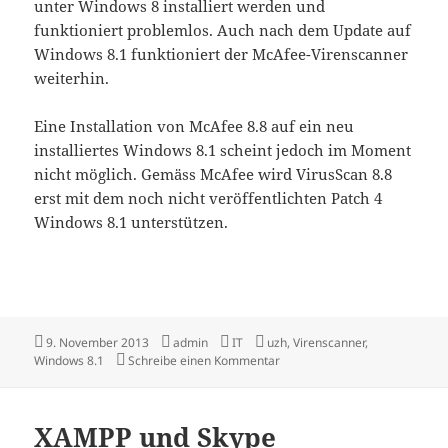
unter Windows 8 installiert werden und
funktioniert problemlos. Auch nach dem Update auf
Windows 8.1 funktioniert der McAfee-Virenscanner
weiterhin.
Eine Installation von McAfee 8.8 auf ein neu
installiertes Windows 8.1 scheint jedoch im Moment
nicht möglich. Gemäss McAfee wird VirusScan 8.8
erst mit dem noch nicht veröffentlichten Patch 4
Windows 8.1 unterstützen.
Veröffentlicht
Autor
Kategorien
Schlagwörter
9. November 2013
admin
IT
uzh
,
Virenscanner
,
am
zu McAfee VirusScan 8.8 unte
Windows 8.1
Schreibe einen Kommentar
XAMPP und Skype