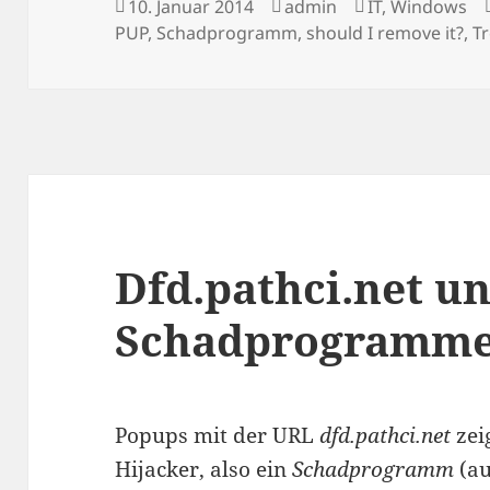
Veröffentlicht
Autor
Kategorien
10. Januar 2014
admin
IT
,
Windows
am
PUP
,
Schadprogramm
,
should I remove it?
,
T
Dfd.pathci.net u
Schadprogramm
Popups mit der URL
dfd.pathci.net
zei
Hijacker, also ein
Schadprogramm
(au