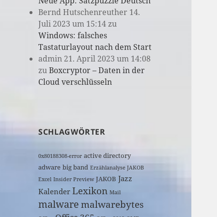
Neue App: Satzpuzzle Deutsch
Bernd Hutschenreuther
14.
Juli 2023 um 15:14
zu
Windows: falsches
Tastaturlayout nach dem Start
admin
21. April 2023 um 14:08
zu
Boxcryptor – Daten in der
Cloud verschlüsseln
SCHLAGWÖRTER
active directory
0x80188308-error
adware
big band
Erzählanalyse JAKOB
Jazz
JAKOB
Excel
Insider Preview
Lexikon
Kalender
Mail
malware
malwarebytes