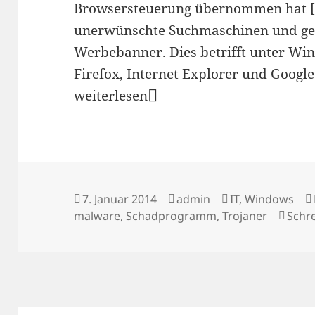
Browsersteuerung übernommen hat [2
unerwünschte Suchmaschinen und gen
Werbebanner. Dies betrifft unter Wi
Firefox, Internet Explorer und Googl
Dfd.pathci.net und andere Schadpr
weiterlesen
Veröffentlicht
Autor
Kategorien
7. Januar 2014
admin
IT
,
Windows
am
malware
,
Schadprogramm
,
Trojaner
Schr