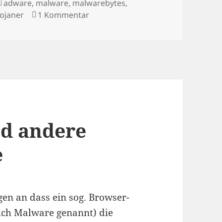
Schlagwörter
adware
,
malware
,
malwarebytes
,
zu Erfahrungsbericht: Installation 
rojaner
1 Kommentar
nd andere
e
gen an dass ein sog. Browser-
ch Malware genannt) die