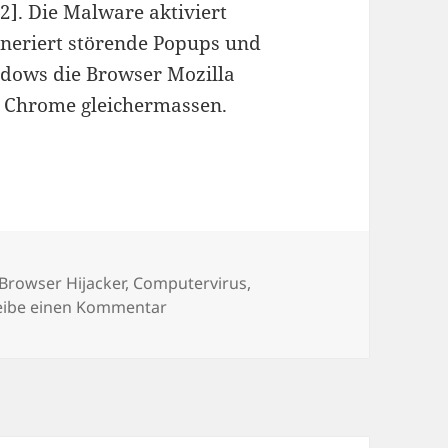
]. Die Malware aktiviert
eriert störende Popups und
ndows die Browser Mozilla
e Chrome gleichermassen.
ogramme
Schlagwörter
Browser Hijacker
,
Computervirus
,
zu Dfd.pathci.net und andere Scha
eibe einen Kommentar