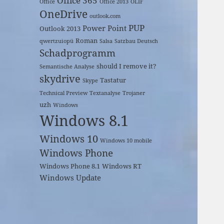
Office 365
Office
Office 2013
OLIF
OneDrive
outlook.com
PUP
Power Point
Outlook 2013
Roman
qwertzuiopü
Salsa
Satzbau Deutsch
Schadprogramm
should I remove it?
Semantische Analyse
skydrive
Tastatur
Skype
Technical Preview
Textanalyse
Trojaner
uzh
Windows
Windows 8.1
Windows 10
Windows 10 mobile
Windows Phone
Windows Phone 8.1
Windows RT
Windows Update