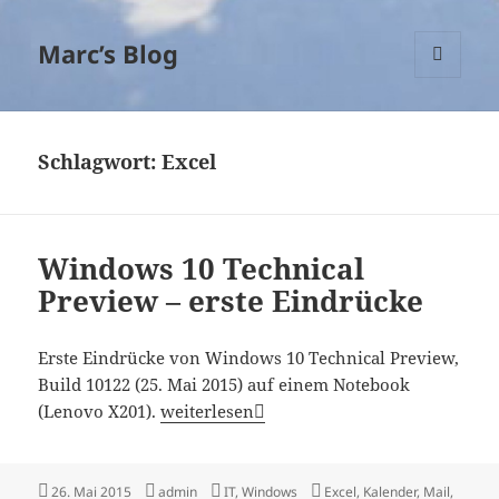
Marc’s Blog
MENÜ
UND
WIDGETS
Schlagwort:
Excel
Windows 10 Technical
Preview – erste Eindrücke
Erste Eindrücke von Windows 10 Technical Preview,
Build 10122 (25. Mai 2015) auf einem Notebook
Windows 10 Technical Preview – erste Ei
(Lenovo X201).
weiterlesen
Veröffentlicht
Autor
Kategorien
Schlagwörter
26. Mai 2015
admin
IT
,
Windows
Excel
,
Kalender
,
Mail
,