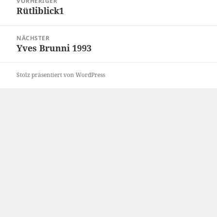
VORHERIGER
Rütliblick1
Vorheriger
Beitrag:
NÄCHSTER
Yves Brunni 1993
Nächster
Beitrag:
Stolz präsentiert von WordPress