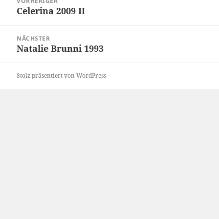
VORHERIGER
Celerina 2009 II
Vorheriger
Beitrag:
NÄCHSTER
Natalie Brunni 1993
Nächster
Beitrag:
Stolz präsentiert von WordPress