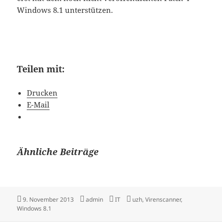
Windows 8.1 unterstützen.
Teilen mit:
Drucken
E-Mail
Ähnliche Beiträge
Veröffentlicht
Autor
Kategorien
Schlagwörter
9. November 2013
admin
IT
uzh
,
Virenscanner
,
am
Windows 8.1