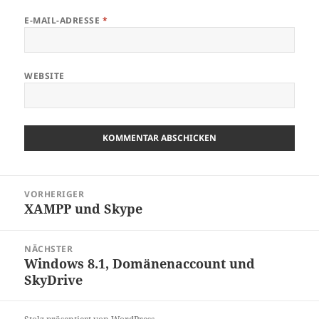
E-MAIL-ADRESSE
*
WEBSITE
Beitragsnavigation
VORHERIGER
XAMPP und Skype
Vorheriger
Beitrag:
NÄCHSTER
Windows 8.1, Domänenaccount und
Nächster
SkyDrive
Beitrag: