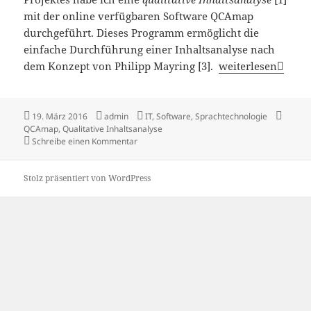
mit der online verfügbaren Software QCAmap
durchgeführt. Dieses Programm ermöglicht die
einfache Durchführung einer Inhaltsanalyse nach
QCAmap: Online-So
dem Konzept von Philipp Mayring [3].
weiterlesen
Veröffentlicht
Autor
Kategorien
Schlag
19. März 2016
admin
IT
,
Software
,
Sprachtechnologie
am
QCAmap
,
Qualitative Inhaltsanalyse
zu QCAmap: Online-Software für qualitative 
Schreibe einen Kommentar
Stolz präsentiert von WordPress