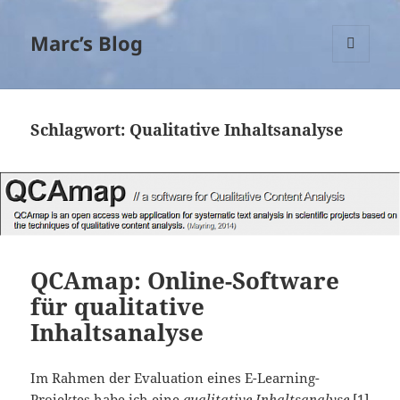
Marc’s Blog
MENÜ
UND
WIDGETS
Schlagwort:
Qualitative Inhaltsanalyse
QCAmap: Online-Software
für qualitative
Inhaltsanalyse
Im Rahmen der Evaluation eines E-Learning-
Projektes habe ich eine
qualitative Inhaltsanalyse
[1]