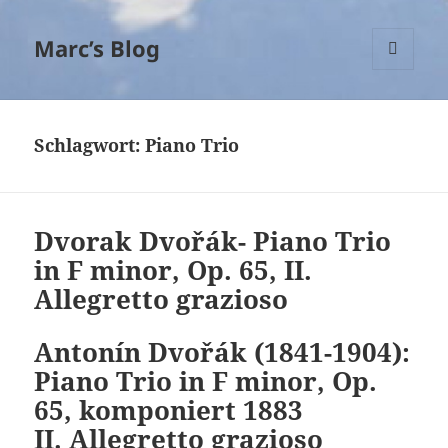
Marc’s Blog
MENÜ
UND
WIDGETS
Schlagwort:
Piano Trio
Dvorak Dvořák- Piano Trio
in F minor, Op. 65, II.
Allegretto grazioso
Antonín Dvořák (1841-1904):
Piano Trio in F minor, Op.
65, komponiert 1883
II. Allegretto grazioso